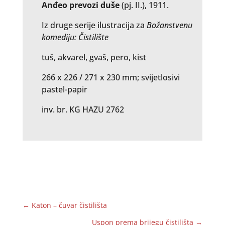
Anđeo prevozi duše
(pj. II.), 1911.
Iz druge serije ilustracija za
Božanstvenu
komediju: Čistilište
tuš, akvarel, gvaš, pero, kist
266 x 226 / 271 x 230 mm; svijetlosivi
pastel-papir
inv. br. KG HAZU 2762
←
Katon – čuvar čistilišta
Uspon prema brijegu čistilišta
→