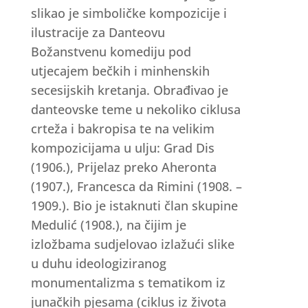
slikao je simboličke kompozicije i
ilustracije za Danteovu
Božanstvenu komediju pod
utjecajem bečkih i minhenskih
secesijskih kretanja. Obrađivao je
danteovske teme u nekoliko ciklusa
crteža i bakropisa te na velikim
kompozicijama u ulju: Grad Dis
(1906.), Prijelaz preko Aheronta
(1907.), Francesca da Rimini (1908. –
1909.). Bio je istaknuti član skupine
Medulić (1908.), na čijim je
izložbama sudjelovao izlažući slike
u duhu ideologiziranog
monumentalizma s tematikom iz
junačkih pjesama (ciklus iz života