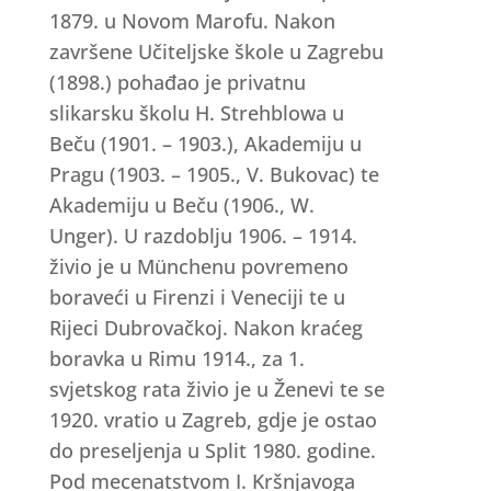
1879. u Novom Marofu. Nakon
završene Učiteljske škole u Zagrebu
(1898.) pohađao je privatnu
slikarsku školu H. Strehblowa u
Beču (1901. – 1903.), Akademiju u
Pragu (1903. – 1905., V. Bukovac) te
Akademiju u Beču (1906., W.
Unger). U razdoblju 1906. – 1914.
živio je u Münchenu povremeno
boraveći u Firenzi i Veneciji te u
Rijeci Dubrovačkoj. Nakon kraćeg
boravka u Rimu 1914., za 1.
svjetskog rata živio je u Ženevi te se
1920. vratio u Zagreb, gdje je ostao
do preseljenja u Split 1980. godine.
Pod mecenatstvom I. Kršnjavoga