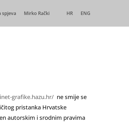
a spjeva
Mirko Rački
HR
ENG
inet-grafike.hazu.hr/
ne smije se
zričitog pristanka Hrvatske
ićen autorskim i srodnim pravima