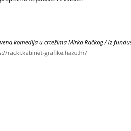
vena komedija u crtežima Mirka Račkog / Iz fundu
s://racki.kabinet-grafike.hazu.hr/