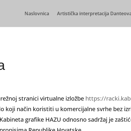
Naslovnica
Artistička interpretacija Danteov
a
ežnoj stranici virtualne izložbe
https://racki.kab
bilo koji način koristiti u komercijalne svrhe bez i
i Kabineta grafike HAZU odnosno sadržaj je zašt
propisima Republike Hrvatske.